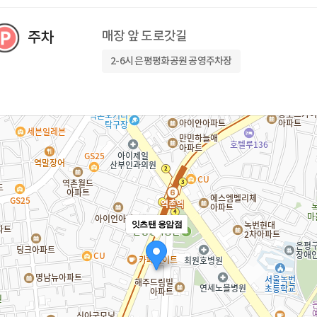
주차
매장 앞 도로갓길
2-6시 은평평화공원 공영주차장
잇츠탠 응암점