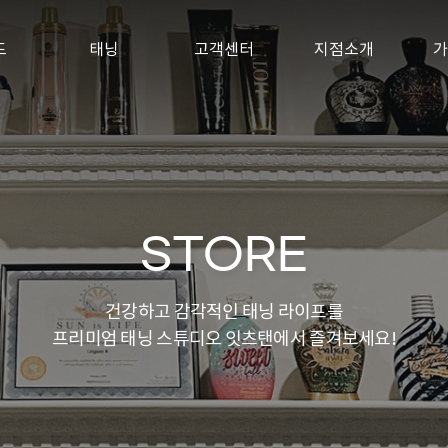
드
태닝
고객센터
지점소개
소개
다크태닝
공지사항
화이트태닝
자주하는질문
1:1문의
고객 포토존
STORE
건강하고 감각적인 태닝 라이프를
프리미엄 태닝 스튜디오 잇츠탠에서 즐겨보세요!