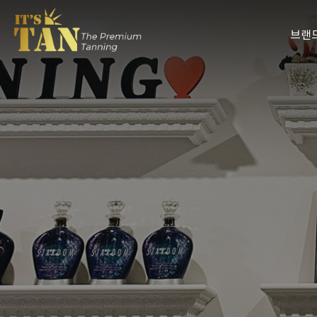
브랜
잇츠탠 