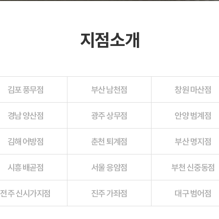
지점소개
김포 풍무점
부산 남천점
창원 마산점
경남 양산점
광주 상무점
안양 범계점
김해 어방점
춘천 퇴계점
부산 명지점
시흥 배곧점
서울 응암점
부천 신중동점
전주 신시가지점
진주 가좌점
대구 범어점