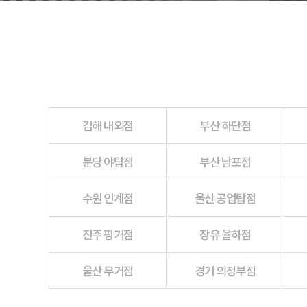
김해 내외점
부산 하단점
분당 야탑점
부산 남포점
수원 인계점
울산 공업탑점
진주 평거점
장유 율하점
울산 무거점
경기 의정부점