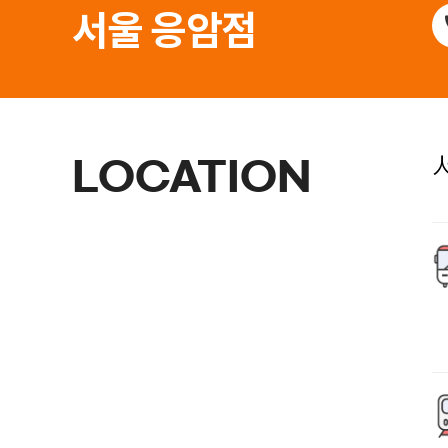
서울 응암점
LOCATION