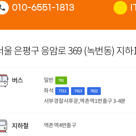
010-6551-1813
I
서울 은평구 응암로 369 (녹번동) 지하
버스
일반
761
좌석
7722
7613
7022
서부경찰서후문,역촌역1번출구 3-4분
지하철
역촌역4번출구