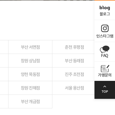
블로그
인스타그램
부산 서면점
춘천 후평점
FAQ
창원 상남점
부산 동래점
양천 목동점
진주 초전점
가맹문의
창원 진해점
서울 용산점
TOP
부산 개금점